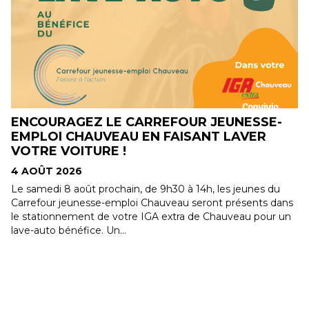
DES TARIFS PRIVILÉGIÉS À LA RONDE POUR
NOS MEMBRES !
4 AOÛT 2026
Nouvel avantage exclusif pour les membres Convivio. La
Ronde offre désormais des tarifs préférentiels à nos 24 000
membres. Accédez à des...
s
n