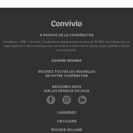
À PROPOS DE LA COOPÉRATIVE
Fondée en 1938, Convivio, Coopérative appartenant à plus de 30 000 membres, est un
regroupement démocratique qui contribue à l’économie locale et qui profite à toute
la collectivité.
DEVENIR MEMBRE
RECEVEZ TOUTES LES NOUVELLES
DE VOTRE COOPÉRATIVE
REJOIGNEZ-NOUS
SUR LES RÉSEAUX SOCIAUX
CARRIÈRES
CIRCULAIRE
ÉPICERIE EN LIGNE