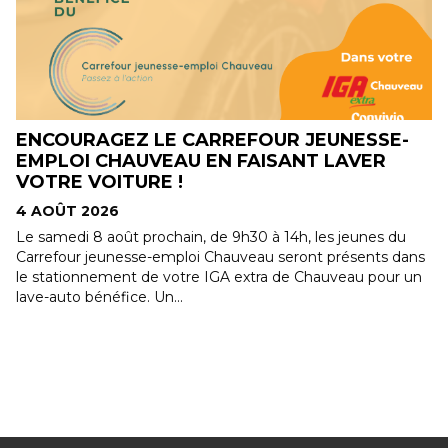
CARREFOUR JEUNESSE-
DES TARIFS PRIVIL
 EN FAISANT LAVER
NOS MEMBRES !
4 AOÛT 2026
Nouvel avantage exclusif p
Ronde offre désormais des t
n, de 9h30 à 14h, les jeunes du
membres. Accédez à des...
oi Chauveau seront présents dans
re IGA extra de Chauveau pour un