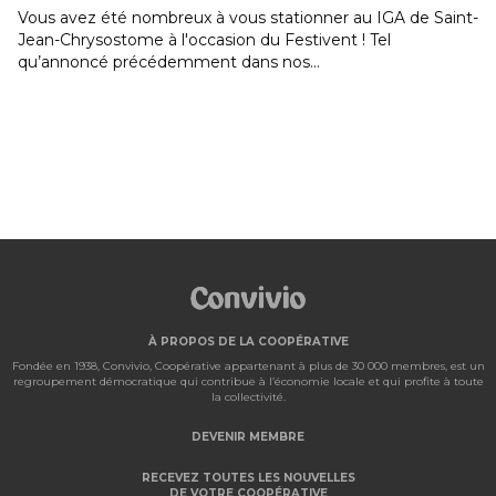
A de Saint-
Le concours Les Aliments du Québec dans mon pa
revient! Du 10 au 30 août, le concours Les Aliment
Québec dans mon panier sera de retour. Cette ann
encore,...
À PROPOS DE LA COOPÉRATIVE
Fondée en 1938, Convivio, Coopérative appartenant à plus de 30 000 membres, est un
regroupement démocratique qui contribue à l’économie locale et qui profite à toute
la collectivité.
DEVENIR MEMBRE
RECEVEZ TOUTES LES NOUVELLES
DE VOTRE COOPÉRATIVE