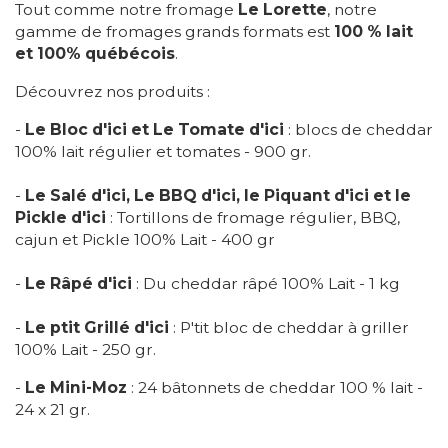
Tout comme notre fromage
Le Lorette
, notre
gamme de fromages grands formats est
100 % lait
et 100% québécois
.
Découvrez nos produits :
-
Le Bloc d'ici et Le Tomate d'ici
: blocs de cheddar
100% lait régulier et tomates - 900 gr.
-
Le Salé d'ici, Le BBQ d'ici, le Piquant d'ici et le
Pickle d'ici
: Tortillons de fromage régulier, BBQ,
cajun et Pickle 100% Lait - 400 gr
-
Le Râpé d'ici
: Du cheddar râpé 100% Lait - 1 kg
-
Le ptit Grillé d'ici
: P'tit bloc de cheddar à griller
100% Lait - 250 gr.
-
Le Mini-Moz
: 24 bâtonnets de cheddar 100 % lait -
24 x 21 gr.