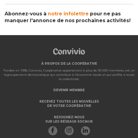
Abonnez-vous à
notre infolettre
pour ne pas
manquer l'annonce de nos prochaines activités!
À PROPOS DE LA COOPÉRATIVE
Fondée en 1938, Convivio, Coopérative appartenant à plus de 30 000 membres, est un
regroupement démocratique qui contribue à l’économie locale et qui profite à toute
la collectivité.
DEVENIR MEMBRE
RECEVEZ TOUTES LES NOUVELLES
DE VOTRE COOPÉRATIVE
REJOIGNEZ-NOUS
SUR LES RÉSEAUX SOCIAUX