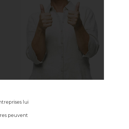
treprises lui
bres peuvent