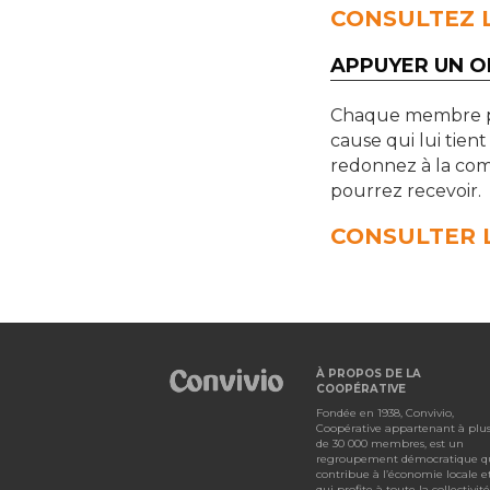
CONSULTEZ L
APPUYER UN 
Chaque membre p
cause qui lui tient
redonnez à la com
pourrez recevoir.
CONSULTER L
À PROPOS DE LA
COOPÉRATIVE
Fondée en 1938, Convivio,
Coopérative appartenant à plu
de 30 000 membres, est un
regroupement démocratique q
contribue à l’économie locale e
qui profite à toute la collectivité