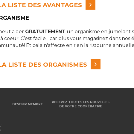
A LISTE DES AVANTAGES
ORGANISME
eut aider
GRATUITEMENT
un organisme en jumelant 
 à coeur. C’est facile... car plus vous magasinez dans nos 
munauté! Et cela n'affecte en rien la ristourne annuell
A LISTE DES ORGANISMES
RECEVEZ TOUTES LES NOUVELLES
DEVENIR MEMBRE
DE VOTRE COOPÉRATIVE
s
ui
t
.