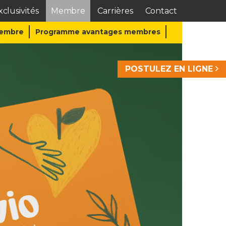
clusivités
Membre
Carrières
Contact
Membre
Programme avantages membres
POSTULEZ EN LIGNE